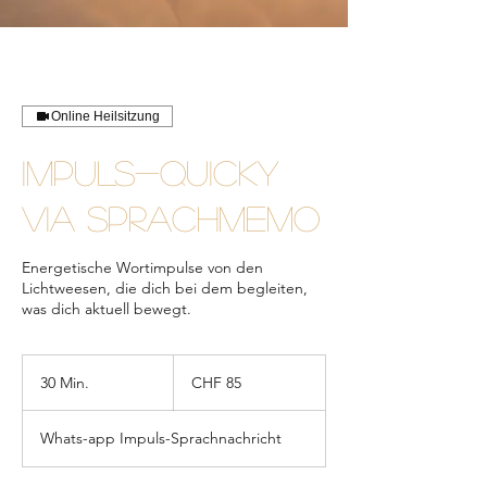
Online Heilsitzung
IMPULS-QUICKY
VIA SPRACHMEMO
Energetische Wortimpulse von den
Lichtweesen, die dich bei dem begleiten,
was dich aktuell bewegt.
85
Schweizer
30 Min.
3
CHF 85
Franken
0
M
Whats-app Impuls-Sprachnachricht
i
n
.