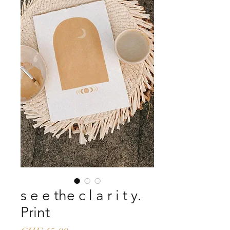
s e e the c l a r i t y.
Print