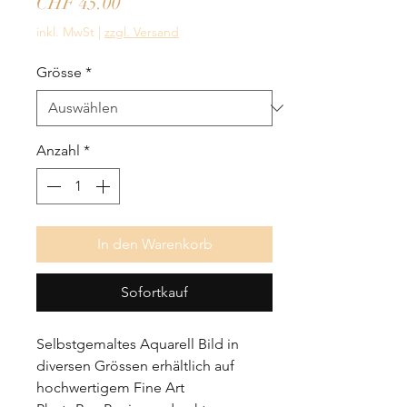
Preis
CHF 45.00
inkl. MwSt
|
zzgl. Versand
Grösse
*
Anzahl
*
In den Warenkorb
Sofortkauf
Selbstgemaltes Aquarell Bild in 
diversen Grössen erhältlich auf 
hochwertigem Fine Art 