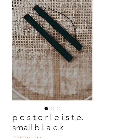
p o s t e r l e i s t e.
small b l a c k