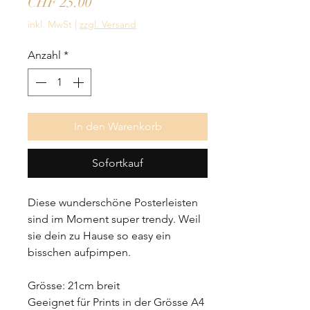
Preis
CHF 25.00
inkl. MwSt
|
zzgl. Versand
Anzahl
*
In den Warenkorb
Sofortkauf
Diese wunderschöne Posterleisten 
sind im Moment super trendy. Weil 
sie dein zu Hause so easy ein 
bisschen aufpimpen. 
Grösse: 21cm breit 
Geeignet für Prints in der Grösse A4 