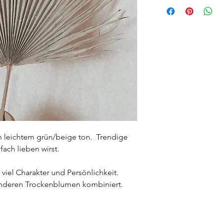
Dieses Einzelstück ist
in leichtem grün/beige ton.  Trendige 
ach lieben wirst. 
 viel Charakter und Persönlichkeit. 
t anderen Trockenblumen kombiniert. 