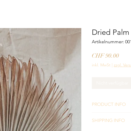
Dried Palm 
Artikelnummer: 00
Prei
CHF 90.00
inkl. MwSt
|
zzgl. Ver
Nicht verfügbar
PRODUCT INFO
You will love it!!!
SHIPPING INFO