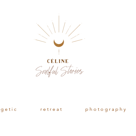
 g e t i c
r e t r e a t
p h o t o g r a p h y