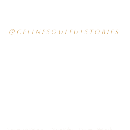
@CELINESOULFULSTORIES
Shipping & Returns
Store Rules
Payment Methods